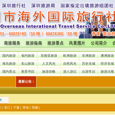
国内旅游
省内旅游
东南亚旅游
欧洲旅游
非洲旅游
澳洲旅游
海岛旅游
名山旅游
人文风光
自然风光
历史名城
经济名城
国内景点
美景寻踪
旅游攻略
游人游记
出游常识
旅游法规
最新公告：
片
苏
|
浙江
|
宁夏
|
青海
|
西藏
|