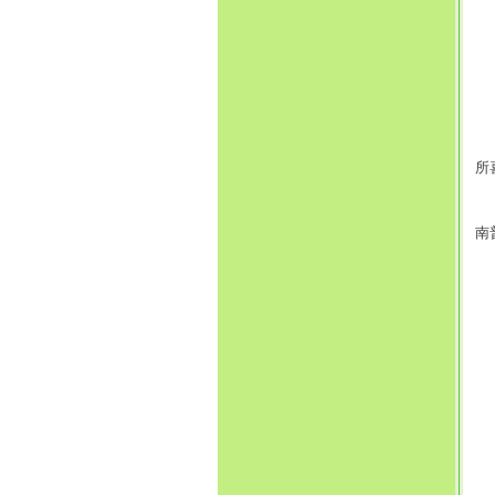
茶
所
香
南