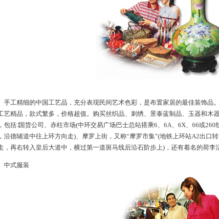
工精细的中国工艺品，充分表现民间艺术色彩，是布置家居的最佳装饰品。
工艺精品，款式繁多，价格超值。购买丝织品、刺绣、景泰蓝制品、玉器和木
，包括∶国货公司、赤柱市场(中环交易广场巴士总站搭乘6、6A、6X、66或260
，沿德辅道中往上环方向走)、摩罗上街，又称“摩罗市集”(地铁上环站A2出口
走，再右转入皇后大道中，横过第一道斑马线后沿石阶步上)，还有着名的荷李活
中式服装