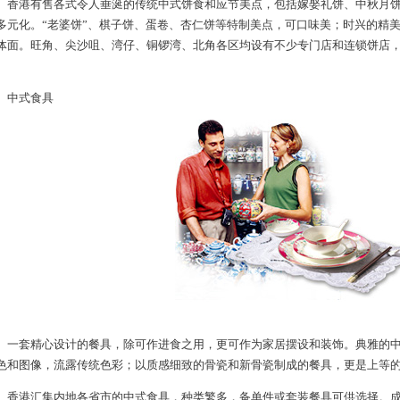
港有售各式令人垂涎的传统中式饼食和应节美点，包括嫁娶礼饼、中秋月饼
多元化。“老婆饼”、棋子饼、蛋卷、杏仁饼等特制美点，可口味美；时兴的精
体面。旺角、尖沙咀、湾仔、铜锣湾、北角各区均设有不少专门店和连锁饼店
。
中式食具
套精心设计的餐具，除可作进食之用，更可作为家居摆设和装饰。典雅的中
色和图像，流露传统色彩；以质感细致的骨瓷和新骨瓷制成的餐具，更是上等
港汇集内地各省市的中式食具，种类繁多，备单件或套装餐具可供选择。成