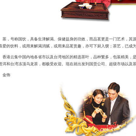
，号称国饮，具备生津解渴、保健益身的功效，而品茗更是一门艺术，其源
喜爱的饮料，或用来解渴消腻，或用来品茗赏趣，亦可下厨入馔；茶艺，已成
港云集中国内地各省市以及台湾地区的精选茶叶，品种繁多，包装精美，是
普洱和台湾冻顶乌龙茶，都极受欢迎。现在就出发到国货公司、超级市场以及
金饰