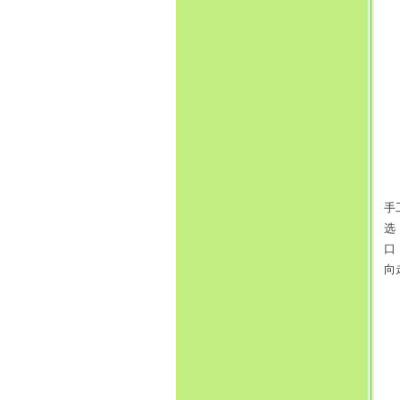
手
手
选
口
向