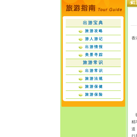
出
出游宝典
旅游攻略
香
游人游记
出游情报
美景寻踪
旅游常识
出游常识
旅游法规
旅游保健
旅游保险
香
精
道
行