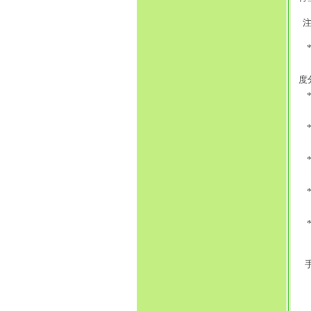
注
香
度
黄
饰
饰
购
如
手