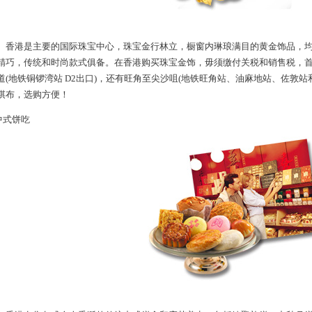
港是主要的国际珠宝中心，珠宝金行林立，橱窗内琳琅满目的黄金饰品，均
精巧，传统和时尚款式俱备。在香港购买珠宝金饰，毋须缴付关税和销售税，
道(地铁铜锣湾站 D2出口)，还有旺角至尖沙咀(地铁旺角站、油麻地站、佐敦
棋布，选购方便！
式饼吃