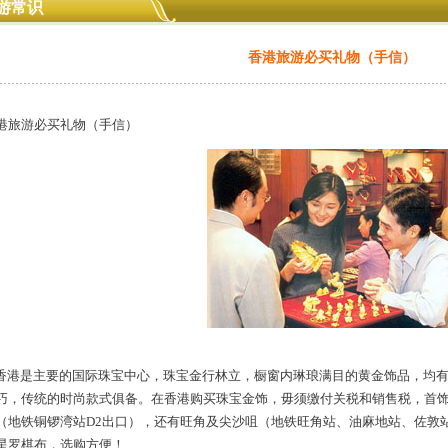
游常识
香港旅游必买礼物（手信）
港旅游必买礼物（手信）
港是主要的国际珠宝中心，珠宝金行林立，橱窗内琳琅满目的黄金饰品，均有
巧，传统的时尚款式俱备。在香港购买珠宝金饰，毋须缴付关税和销售税，首
（地铁铜锣湾站D2出口），还有旺角及尖沙咀（地铁旺角站、油麻地站、佐敦
星罗棋布，选购方便！