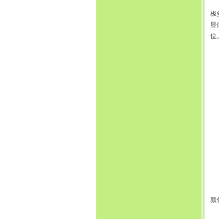
香
极
显
位
一
颜
香