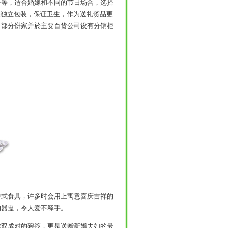
等，适合婚嫁和不同的节日场合，选择
美独立包装，保证卫生，作为送礼贺品更
，部分饼家并於主要百货公司设有分销柜
式食具，许多时会用上寓意喜庆吉祥的
的器盅，令人爱不释手。
双成对的碗筷，更是送赠新婚夫妇的最