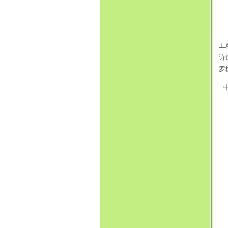
香
工
诗
罗
中